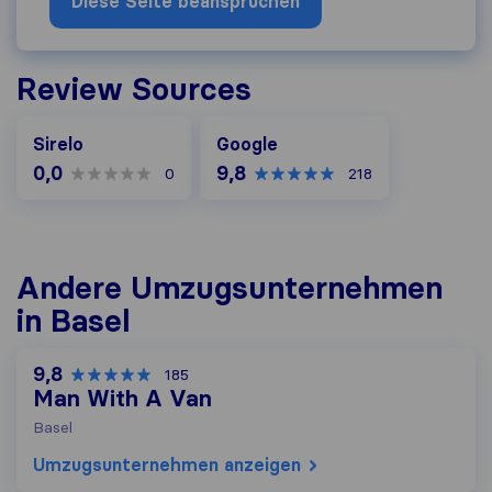
Diese Seite beanspruchen
Review Sources
Google
Sirelo
Google
0,0
9,8
0
218
Andere Umzugs​unternehmen
in Basel
9,8
185
Man With A Van
Basel
Umzugs​unternehmen anzeigen