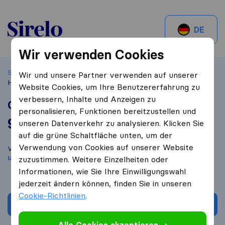
Sirelo.ch
DE
Wir verwenden Cookies
Startseite
Beste Umzugsfirmen in der Nähe
Basel
Casa
Wir und unsere Partner verwenden auf unserer
Hirsbrunner AG
Website Cookies, um Ihre Benutzererfahrung zu
verbessern, Inhalte und Anzeigen zu
Casa Hirsbrunner AG
personalisieren, Funktionen bereitzustellen und
9,8
basierend auf
218
unseren Datenverkehr zu analysieren. Klicken Sie
Sirelo und Google Bewertungen
i
auf die grüne Schaltfläche unten, um der
Verwendung von Cookies auf unserer Website
Vergleichen Sie Casa Hirsbrunner AG mit anderen
Umzugs​
unternehmen
aus
Basel
zuzustimmen. Weitere Einzelheiten oder
Informationen, wie Sie Ihre Einwilligungswahl
jederzeit ändern können, finden Sie in unseren
Cookie-Richtlinien
.
Angebot anfordern