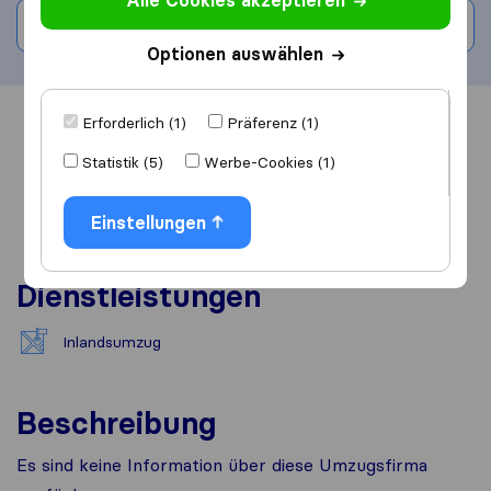
Alle Cookies akzeptieren
Bewertung schreiben
Optionen auswählen
Erforderlich (1)
Präferenz (1)
Übersicht
Bewertungen
Quellen
Statistik (5)
Werbe-Cookies (1)
Einstellungen
Dienstleistungen
Inlandsumzug
Beschreibung
Es sind keine Information über diese Umzugsfirma