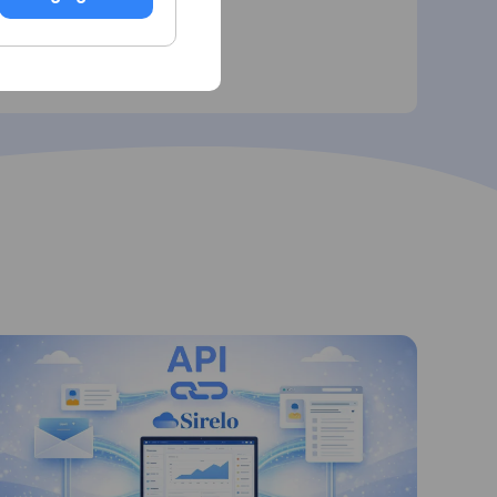
partenariat affilié.
Contactez-nous