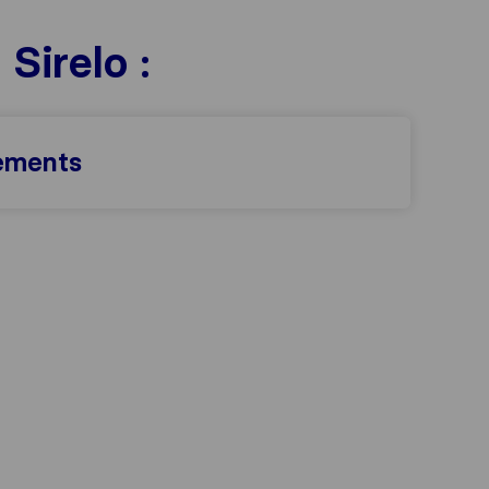
irelo :
iements