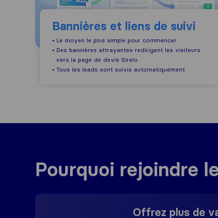
Bannières et liens de suivi
• Le moyen le plus simple pour commencer
• Des bannières attrayantes redirigent les visiteurs
vers la page de devis Sirelo
• Tous les leads sont suivis automatiquement
Pourquoi rejoindre l
Offrez plus de v