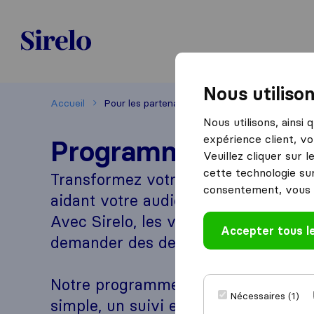
Sirelo.ch
Nous utiliso
Accueil
Pour les partenaires affilies
Nous utilisons, ainsi
expérience client, vo
Programme d'affiliat
Veuillez cliquer sur 
cette technologie sur
Transformez votre trafic web en re
consentement, vous 
aidant votre audience à planifier 
Avec Sirelo, les visiteurs peuvent f
Accepter tous l
demander des devis de déménagem
Notre programme d'affiliation offre 
Nécessaires (1)
simple, un suivi en temps réel et l'