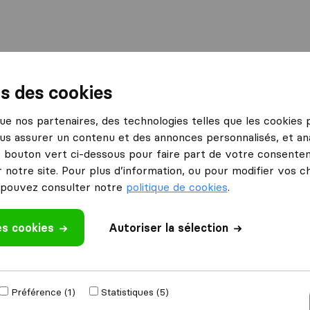
ns des cookies
 que nos partenaires, des technologies telles que les cookies
us assurer un contenu et des annonces personnalisés, et ana
ion Sirelo
le bouton vert ci-dessous pour faire part de votre consenteme
 notre site. Pour plus d’information, ou pour modifier vos c
venus tout en
pouvez consulter notre
politique de cookies
.
son déménagement.
acilement
es cookies
Autoriser la sélection
Vous s
ent.
une intégration
Contactez notre 
Préférence (1)
Statistiques (5)
accès à plus de 700
les options d'i