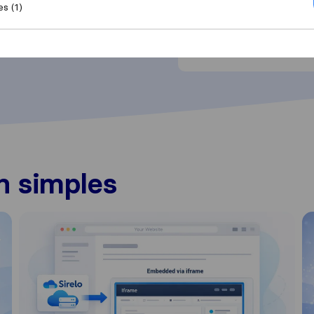
es (1)
.
n simples