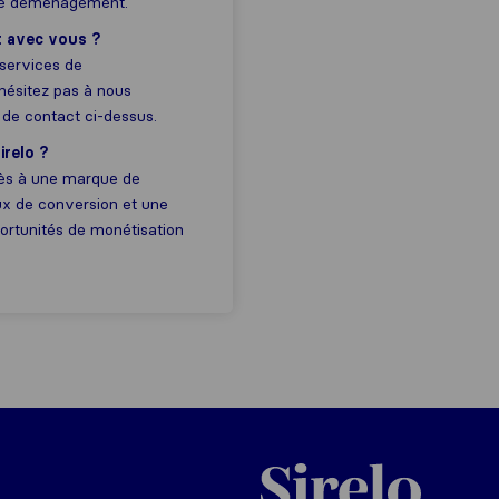
de déménagement.
t avec vous ?
 services de
hésitez pas à nous
 de contact ci-dessus.
irelo ?
ccès à une marque de
aux de conversion et une
portunités de monétisation
Sirelo.ch