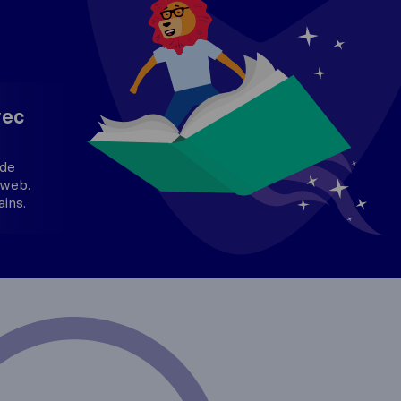
vec
 de
 web.
ains.