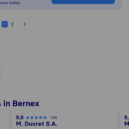
vers today.
1
2
 in Bernex
9,6
9
139
M. Ducret S.A.
M