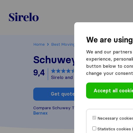
Sirelo.ch
We are using
Home
Best Moving Companies in Switzerland
We and our partners 
Schuwey Transports 
experience, personali
button below to conse
9,4
based on
23
change your consent 
Sirelo and Google reviews
i
Accept all cooki
Get quote
Write a
Compare Schuwey Transports Sàrl with other
movi
Bernex
Necessary cookies
Statistics cookies 