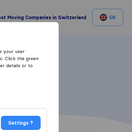
st Moving Companies in Switzerland
EN
e your user
c. Click the green
r details or to
Settings