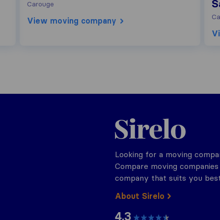
S
Carouge
Ca
View moving company
V
Sirelo.ch
Looking for a moving compan
Compare moving companies o
company that suits you best
About Sirelo
4.3