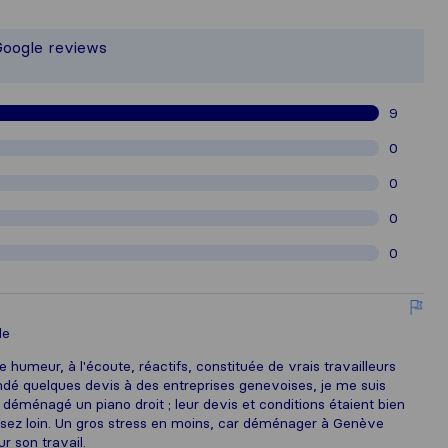
the most complete image of a moving 
 responsible for the publishing standa
Google reviews
gathered from Sirelo users are subjec
9
0
0
0
0
le
humeur, à l'écoute, réactifs, constituée de vrais travailleurs
dé quelques devis à des entreprises genevoises, je me suis
déménagé un piano droit ; leur devis et conditions étaient bien
assez loin. Un gros stress en moins, car déménager à Genève
r son travail.