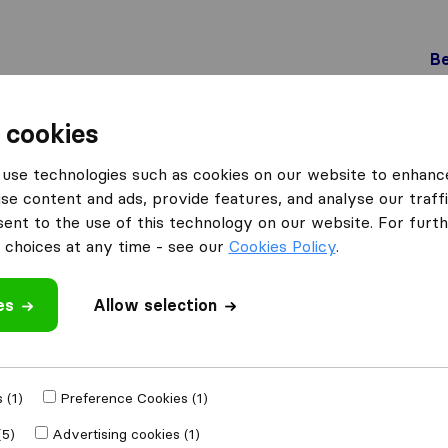
Be
 cookies
Bernex
Schuwey Transports Sàrl
use technologies such as cookies on our website to enhanc
Sàrl
se content and ads, provide features, and analyse our traffi
nt to the use of this technology on our website. For furthe
choices at any time - see our
Cookies Policy
.
es
Allow selection
 review
ng companies
from
 (1)
Preference Cookies (1)
(5)
Advertising cookies (1)