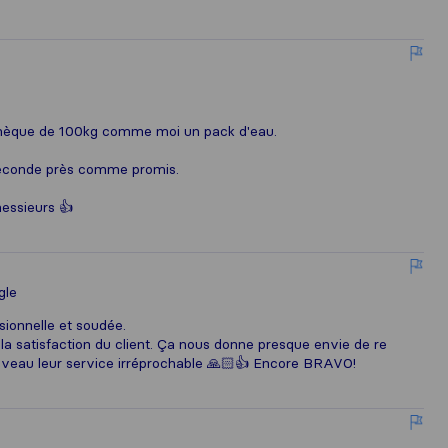
othèque de 100kg comme moi un pack d'eau.
a seconde près comme promis.
essieurs 👍
gle
sionnelle et soudée.
la satisfaction du client. Ça nous donne presque envie de re
ouveau leur service irréprochable 🙏🏻👍 Encore BRAVO!