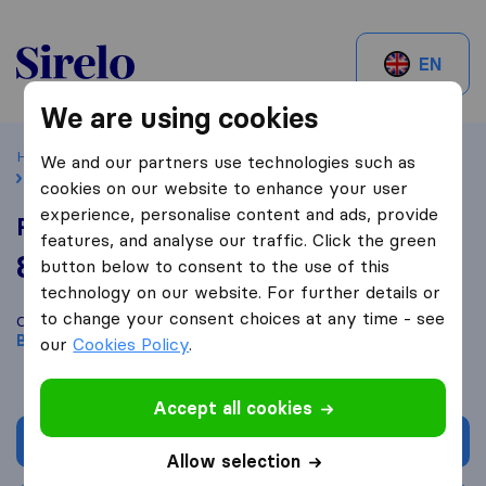
Sirelo.ch
EN
We are using cookies
Home
Best Moving Companies in Switzerland
Bubendorf
We and our partners use technologies such as
Rickli AG
cookies on our website to enhance your user
experience, personalise content and ads, provide
Rickli AG
features, and analyse our traffic. Click the green
8,6
based on
31
button below to consent to the use of this
Sirelo and Google reviews
i
technology on our website. For further details or
to change your consent choices at any time - see
Compare Rickli AG with other
moving companies
from
Bubendorf
our
Cookies Policy
.
Accept all cookies
Get quote
Allow selection