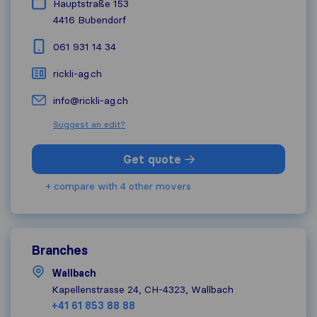
Hauptstraße 153
4416
Bubendorf
061 931 14 34
rickli-ag.ch
info@rickli-ag.ch
Suggest an edit?
Get quote
+ compare with 4 other movers
Branches
Wallbach
Kapellenstrasse 24, CH-4323, Wallbach
+41 61 853 88 88