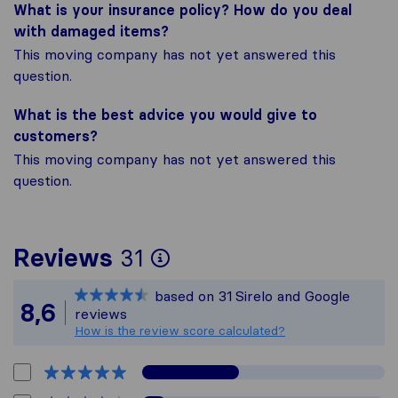
What is your insurance policy? How do you deal
with damaged items?
This moving company has not yet answered this
question.
What is the best advice you would give to
customers?
This moving company has not yet answered this
question.
To give you the most
Reviews
31
Sirelo is not respons
based on
31
Sirelo and Google
All reviews gathered 
8,6
reviews
How is the review score calculated?