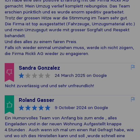
Ich habe eine sehr positive Erfahrung mit der Firma Rickli AG
gemacht. Mein Umzug verlief komplett reibungslos. Das Team
erschien pünktlich und es wurde enorm speditiv gearbeitet.
Trotz der grossen Hitze war die Stimmung im Team sehr gut.
Die Firma ist top ausgestattet (Fahrzeuge, Umzugsmaterial etc.)
und mein Umzugsgut wurde mit grosser Sorgfalt und Respekt
behandelt.
Und dies alles zu einem fairen Preis.
Falls ich wieder einmal umziehen muss, werde ich nicht zögern,
die Firma Rickli AG wieder zu engagieren.
Sandra Gonzalez
24 March 2025
on Google
Nicht zuverlässig und und sehr unfreundlich!
Roland Gasser
9 October 2024
on Google
Ein Humorvolles Team von Anfang bis zum ende , alles
Eingeladen und in der neuen Wohnung Aufgestellt knappe
4.Stunden . Auch wenn ich mal um einen Rat Gefragt habe, wie
und wo ich dies Hinstellen kann und soll ,wurde schnell eine