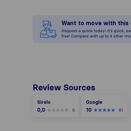
Want to move with thi
Request a quote today! It’s quick, eas
free! Compare with up to 4 other mo
Review Sources
Google
Sirelo
Google
0,0
10
0
61