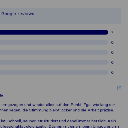
the most complete image of a moving 
 responsible for the publishing standa
d Google reviews
athered from Sirelo users are subject
7
0
0
0
0
le
mgezogen und wieder alles auf den Punkt. Egal wie lang der
nen liegen, die Stimmung bleibt locker und die Arbeit präzise.
st. Schnell, sauber, strukturiert und dabei immer herzlich. Kein
rofessionalität gleichzeitig. Das nimmt einem beim Umzug enorm