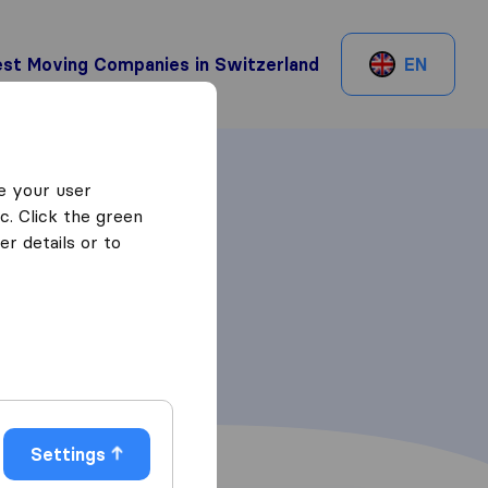
st Moving Companies in Switzerland
EN
e your user
c. Click the green
r details or to
Settings