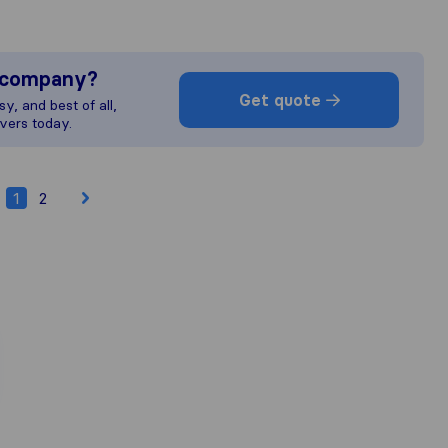
s company?
Get quote
y, and best of all,
vers today.
1
2