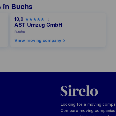
 in Buchs
10,0
5
AST Umzug GmbH
Buchs
View moving company
Sirelo.ch
Looking for a moving compan
Compare moving companies o