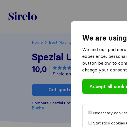
Sirelo.ch
We are using
Home
Best Moving Companies in Switzerland
We and our partners 
Spezial Umzüge Gm
experience, personali
button below to conse
10,0
based on
61
change your consent 
Sirelo and Google reviews
i
Accept all cooki
Get quote
Write a
Compare Spezial Umzüge GmbH with other
moving
Buchs
Necessary cookies
Statistics cookies 