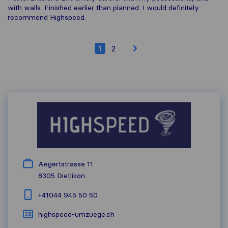
with walls. Finished earlier than planned. I would definitely
recommend Highspeed.
1
2
Aegertstrasse 11
8305
Dietlikon
+41044 945 50 50
highspeed-umzuege.ch