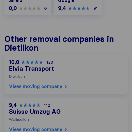
Sirelo
Google
0,0
9,4
0
91
Other removal companies in
Dietlikon
10,0
128
Elvia Transport
Dietlikon
View moving company
9,4
112
Suisse Umzug AG
Wallisellen
View moving company