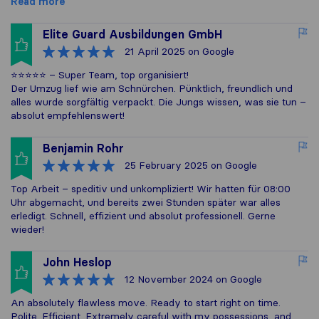
Read more
Elite Guard Ausbildungen GmbH
21 April 2025
on Google
⭐️⭐️⭐️⭐️⭐️ – Super Team, top organisiert!
Der Umzug lief wie am Schnürchen. Pünktlich, freundlich und
alles wurde sorgfältig verpackt. Die Jungs wissen, was sie tun –
absolut empfehlenswert!
Benjamin Rohr
25 February 2025
on Google
Top Arbeit – speditiv und unkompliziert! Wir hatten für 08:00
Uhr abgemacht, und bereits zwei Stunden später war alles
erledigt. Schnell, effizient und absolut professionell. Gerne
wieder!
John Heslop
12 November 2024
on Google
An absolutely flawless move. Ready to start right on time.
Polite. Efficient. Extremely careful with my possessions, and