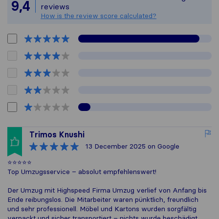
All reviews gathered 
9,4
reviews
How is the review score calculated?
Trimos Knushi
13 December 2025
on Google
⭐⭐⭐⭐⭐
Top Umzugsservice – absolut empfehlenswert!
Der Umzug mit Highspeed Firma Umzug verlief von Anfang bis
Ende reibungslos. Die Mitarbeiter waren pünktlich, freundlich
und sehr professionell. Möbel und Kartons wurden sorgfältig
verpackt und sicher transportiert – nichts wurde beschädigt.