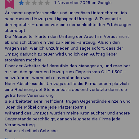
1 November 2025
on Google
Äusserst unprofessionelles und unseriöses Unternehmen. Ich
habe meinen Umzug mit Highspeed Umzüge & Transporte
durchgeführt – und es war eine der schlechtesten Erfahrungen
überhaupt.
Die Mitarbeiter klärten den Umfang der Arbeit im Voraus nicht
ab und schickten ein viel zu kleines Fahrzeug. Als ich den
Wagen sah, war ich unzufrieden und sagte sofort, dass der
Umzug dadurch zu teuer wird und ich den Auftrag lieber
stornieren möchte.
Einer der Arbeiter rief daraufhin den Manager an, und man bot
mir an, den gesamten Umzug zum Fixpreis von CHF 1’500.–
auszuführen, womit ich einverstanden war.
Nach Abschluss des Umzugs stellte die Firma jedoch plötzlich
eine Rechnung auf Stundenbasis aus und verletzte damit die
getroffene Vereinbarung.
Sie arbeiteten sehr ineffizient, trugen Gegenstände einzeln und
luden die Möbel ohne jede Platzersparnis.
Während des Umzugs wurden meine Kronleuchter und andere
Gegenstände beschädigt, danach leugnete die Firma jede
Verantwortung.
Später erhielt ich Schreibe