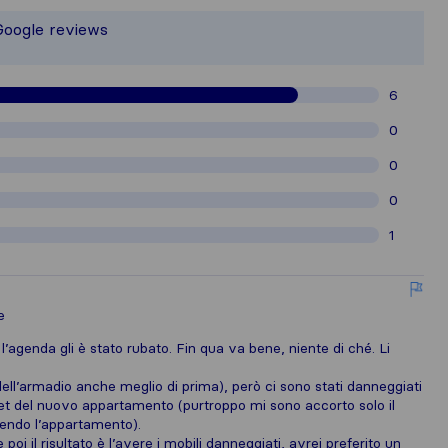
 responsible for the publishing standa
Google reviews
gathered from Sirelo users are subjec
6
0
0
0
1
e
l’agenda gli è stato rubato. Fin qua va bene, niente di ché. Li
ell’armadio anche meglio di prima), però ci sono stati danneggiati
quet del nuovo appartamento (purtroppo mi sono accorto solo il
lendo l’appartamento).
 poi il risultato è l’avere i mobili danneggiati, avrei preferito un