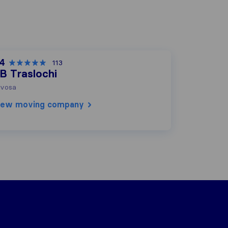
,4
113
B Traslochi
vosa
iew moving company