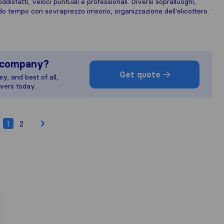
sfatti, veloci puntuali e professionali. Diversi sopralluoghi,
do tempo con sovraprezzo irrisorio, organizzazione dell'elicottero.
s company?
Get quote
y, and best of all,
vers today.
1
2