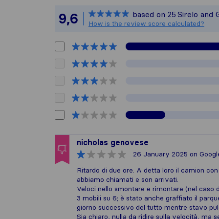
Sirelo is not
based on
25
Sirelo and 
9,6
All reviews 
How is the review score calculated?
nicholas genovese
26 January 2025
on Googl
Ritardo di due ore. A detta loro il camion con 
abbiamo chiamati e son arrivati.
Veloci nello smontare e rimontare (nel caso d
3 mobili su 6; è stato anche graffiato il par
giorno successivo del tutto mentre stavo pu
Sia chiaro, nulla da ridire sulla velocità, ma se