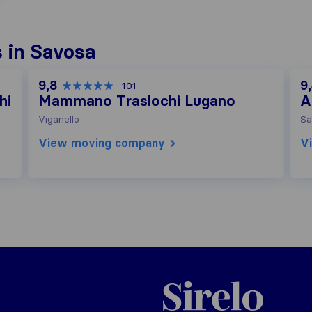
 in Savosa
9,8
9
101
hi
Mammano Traslochi Lugano
A
Viganello
Sa
View moving company
V
Sirelo.ch