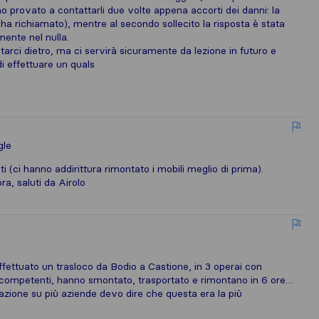
o provato a contattarli due volte appena accorti dei danni: la
 ha richiamato), mentre al secondo sollecito la risposta è stata
ente nel nulla.
arci dietro, ma ci servirà sicuramente da lezione in futuro e
i effettuare un quals
gle
nti (ci hanno addirittura rimontato i mobili meglio di prima).
ra, saluti da Airolo
fettuato un trasloco da Bodio a Castione, in 3 operai con
o competenti, hanno smontato, trasportato e rimontano in 6 ore…
azione su più aziende devo dire che questa era la più