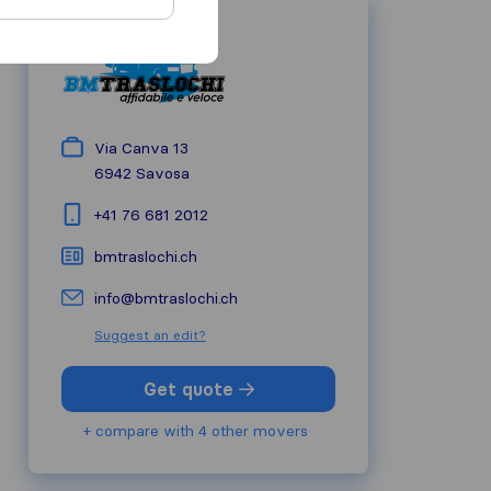
Via Canva 13
6942
Savosa
+41 76 681 2012
bmtraslochi.ch
info@bmtraslochi.ch
Suggest an edit?
Get quote
+ compare with 4 other movers