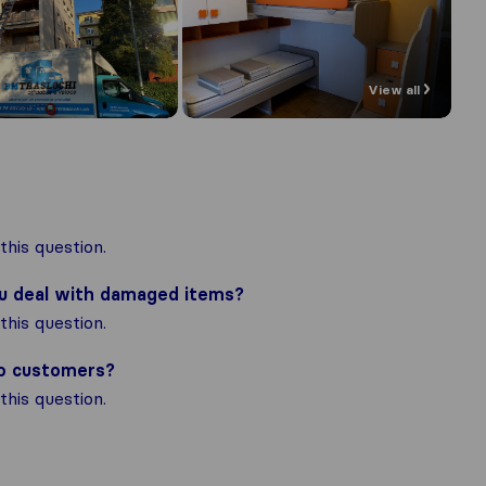
View all
his question.
ou deal with damaged items?
his question.
to customers?
his question.
the most complete image of a moving 