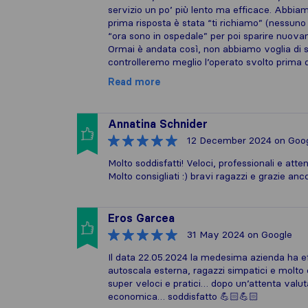
servizio un po’ più lento ma efficace. Abbiam
prima risposta è stata “ti richiamo” (nessuno
“ora sono in ospedale” per poi sparire nuovam
Ormai è andata così, non abbiamo voglia di st
controlleremo meglio l’operato svolto prima d
Read more
Annatina Schnider
12 December 2024
on Goo
Molto soddisfatti! Veloci, professionali e atte
Molto consigliati :) bravi ragazzi e grazie anco
Eros Garcea
31 May 2024
on Google
Il data 22.05.2024 la medesima azienda ha ef
autoscala esterna, ragazzi simpatici e molt
super veloci e pratici… dopo un’attenta valut
economica… soddisfatto 💪🏻💪🏻