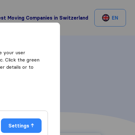
st Moving Companies in Switzerland
EN
e your user
c. Click the green
r details or to
Settings