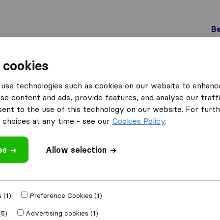
Be
 cookies
Savosa
BM Traslochi
use technologies such as cookies on our website to enhanc
se content and ads, provide features, and analyse our traffi
nt to the use of this technology on our website. For furthe
choices at any time - see our
Cookies Policy
.
es
Allow selection
 review
ies
from
Savosa
 (1)
Preference Cookies (1)
(5)
Advertising cookies (1)