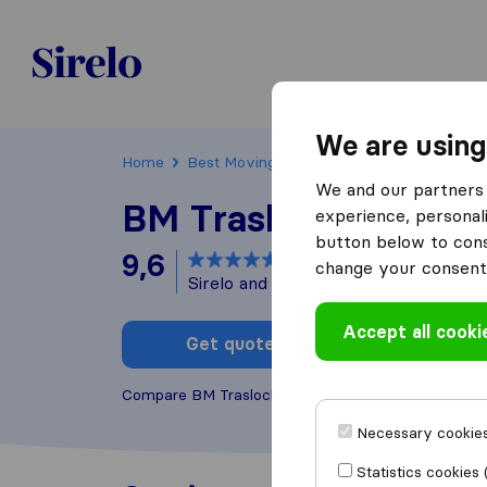
Sirelo.ch
We are using
Home
Best Moving Companies in Switzerland
We and our partners 
BM Traslochi
experience, personali
button below to conse
9,6
based on
25
change your consent 
Sirelo and Google reviews
i
Accept all cooki
Get quote
Write a
Compare BM Traslochi with other
moving compan
Necessary cookies
Statistics cookies 