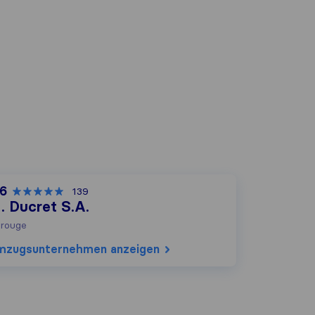
,6
139
. Ducret S.A.
rouge
mzugs​unternehmen anzeigen