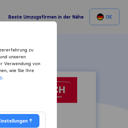
Beste Umzugsfirmen in der Nähe
DE
zererfahrung zu
 und unseren
 der Verwendung von
en, wie Sie Ihre
en
.
Rue Baylon 10
1227
Carouge
instellungen