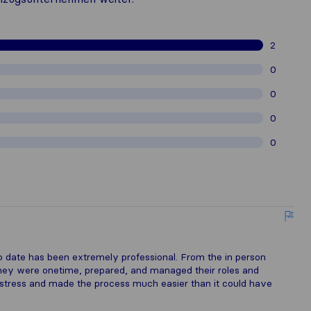
2
0
0
0
0
 date has been extremely professional. From the in person
They were onetime, prepared, and managed their roles and
d stress and made the process much easier than it could have