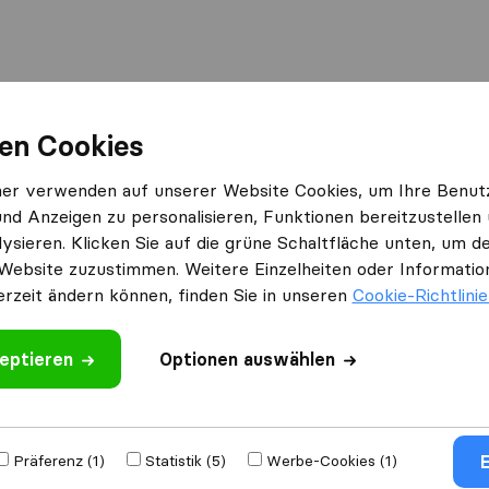
en Cookies
rouge
Henri Harsch HH SA
ner verwenden auf unserer Website Cookies, um Ihre Benut
Was Kunden sagen
und Anzeigen zu personalisieren, Funktionen bereitzustellen
ysieren. Klicken Sie auf die grüne Schaltfläche unten, um
Preis (1)
Website zuzustimmen. Weitere Einzelheiten oder Information
Preis (1)
erzeit ändern können, finden Sie in unseren
Cookie-Richtlini
 schreiben
eptieren
Optionen auswählen
mzugs​
E
Präferenz (1)
Statistik (5)
Werbe-Cookies (1)