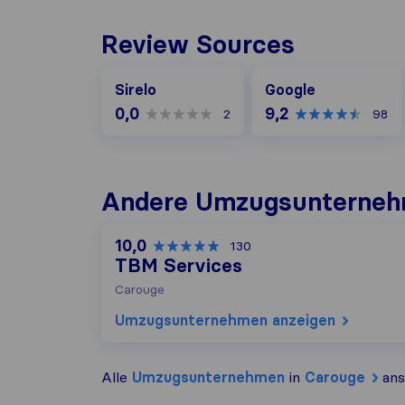
Review Sources
Google
Sirelo
Google
0,0
9,2
2
98
Andere Umzugs​unterneh
10,0
130
TBM Services
Carouge
Umzugs​unternehmen anzeigen
Alle
Umzugs​unternehmen
in
Carouge
ans