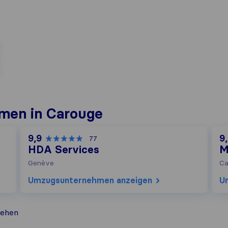
men in Carouge
9,9
9
77
HDA Services
M
Genève
Ca
Umzugs​unternehmen anzeigen
U
ehen