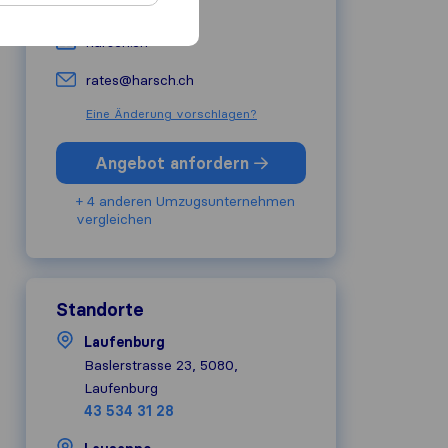
022 300 43 00
harsch.ch
rates@harsch.ch
Eine Änderung vorschlagen?
Angebot anfordern
+ 4 anderen Umzugs​unternehmen
vergleichen
Standorte
Laufenburg
Baslerstrasse 23, 5080,
Laufenburg
43 534 31 28