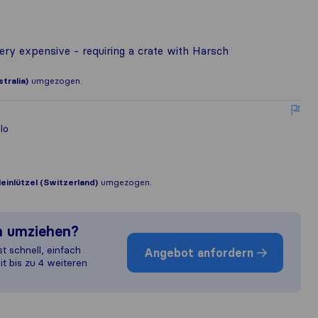
ry expensive - requiring a crate with Harsch
tralia)
umgezogen.
lo
leinlützel (Switzerland)
umgezogen.
n umziehen?
st schnell, einfach
Angebot anfordern
it bis zu 4 weiteren