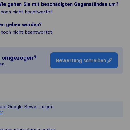
? Wie gehen Sie mit beschädigten Gegenständen um?
noch nicht beantwortet.
nden geben würden?
noch nicht beantwortet.
n umgezogen?
Bewertung schreiben
en.
ein vollständiges Bild von der Qua
t nicht für die Veröffentlichungsstand
 und Google Bewertungen
mmelten Kundenbewertungen von Nutze
t?
zugs​unternehmen weiter.