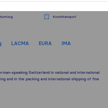
ndsumzug
Kunsttransport
g
LACMA
EURA
IMA
erman-speaking Switzerland in national and international
ing and in the packing and international shipping of fine