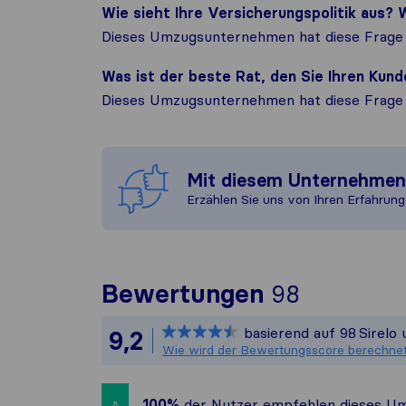
Wie sieht Ihre Versicherungspolitik aus
Dieses Umzugsunternehmen hat diese Frage 
Was ist der beste Rat, den Sie Ihren Ku
Dieses Umzugsunternehmen hat diese Frage 
Mit diesem Unternehme
Erzählen Sie uns von Ihren Erfahrung
Um Ihnen 
Bewertungen
98
Sirelo is
basierend auf
98
Sirelo
9,2
Alle gesa
Wie wird der Bewertungsscore berechne
100%
der Nutzer empfehlen dieses Um