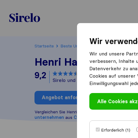
Sirelo.ch
Wir verwend
Startseite
Beste Umzugsfirmen in der Nähe
Ca
Wir und unsere Part
Henri Harsch HH SA
verbessern, Inhalte 
Datenverkehr zu anal
9,2
basierend auf
98
Cookies auf unserer 
Sirelo und Google Bewertungen
i
Einwilligungswahl jed
Angebot anfordern
Bewertung
Alle Cookies akz
Vergleichen Sie Henri Harsch HH SA mit anderen
U
unternehmen
aus
Carouge
Erforderlich (1)