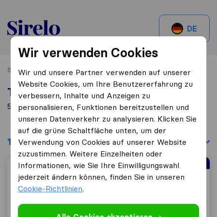
Sirelo.ch
DE
Wir verwenden Cookies
Startseite
Beste Umzugsfirmen in der Nähe
Carouge
Wir und unsere Partner verwenden auf unserer
Website Cookies, um Ihre Benutzererfahrung zu
Top 10 Umzugs​unternehmen in Carouge
verbessern, Inhalte und Anzeigen zu
54 Umzugs​unternehmen gefunden in Carouge
personalisieren, Funktionen bereitzustellen und
unseren Datenverkehr zu analysieren. Klicken Sie
auf die grüne Schaltfläche unten, um der
Filter
Sortieren nach:
Verwendung von Cookies auf unserer Website
zuzustimmen. Weitere Einzelheiten oder
Bestbewertetes Umzugsunternehmen
Informationen, wie Sie Ihre Einwilligungswahl
jederzeit ändern können, finden Sie in unseren
HDA Services
Cookie-Richtlinien
.