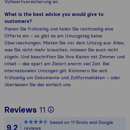
Vollwertversicherung an.
What is the best advice you would give to
customers?
Planen Sie frühzeitig und holen Sie rechtzeitig eine
Offerte ein – so gibt es am Umzugstag keine
Überraschungen. Misten Sie vor dem Umzug aus: Alles,
was Sie nicht mehr brauchen, müssen Sie auch nicht
zügeln. Und beschriften Sie Ihre Kisten mit Zimmer und
Inhalt – das spart am Zielort enorm viel Zeit. Bei
internationalen Umzügen gilt: Kümmern Sie sich
frühzeitig um Dokumente und Zollformalitäten – oder
überlassen Sie das einfach uns.
To give you the most
Reviews
11
Sirelo is not responsi
based on
11
Sirelo and Google
All reviews gathered 
9,2
reviews