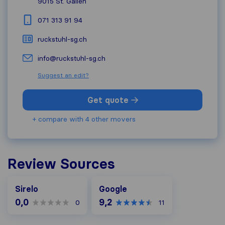
9015
St. Gallen
071 313 91 94
ruckstuhl-sg.ch
info@ruckstuhl-sg.ch
Suggest an edit?
Get quote
+ compare with 4 other movers
Review Sources
Google
Sirelo
Google
0,0
9,2
0
11