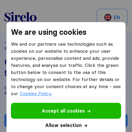
Sirelo.ch
EN
We are using cookies
Home
Best Moving Companies in Switzerland
St. Gallen
We and our partners use technologies such as
Ruckstuhl Transport
cookies on our website to enhance your user
experience, personalise content and ads, provide
Ruckstuhl Transport
features, and analyse our traffic. Click the green
9,2
based on
11
button below to consent to the use of this
Sirelo and Google reviews
i
technology on our website. For further details or
to change your consent choices at any time - see
Compare Ruckstuhl Transport with other
moving companies
from
our
St. Gallen
Cookies Policy
.
Accept all cookies
Get quote
Allow selection